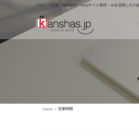
コ
ナ
ドローン空撮・映像制作・Webサイト制作・AIを活用したI
ン
ビ
テ
ゲ
ン
ー
ツ
シ
へ
ョ
ス
ン
キ
に
ッ
移
プ
動
Home
営業時間