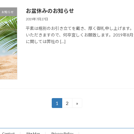
お盆休みのお知らせ
お知らせ
2019年7月27日
平素は格別のお引き立てを戴き、厚く御礼申し上げます
いただきますので、何卒宜しくお願致します。2019年8月
に関しては弊社の […]
1
2
»
固
固
定
定
ペ
ペ
ー
ー
ジ
ジ
Contact
Site Map
Privacy Policy