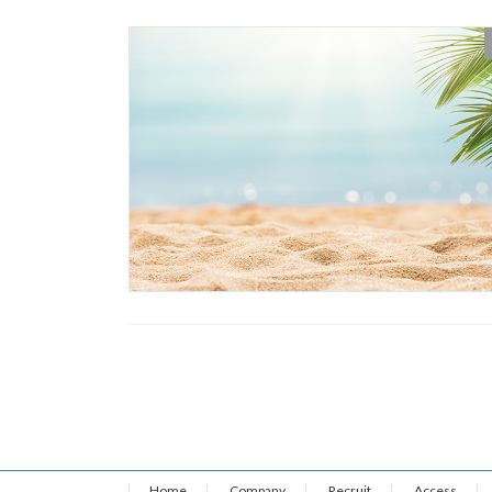
投
稿
の
Home
Company
Recruit
Access