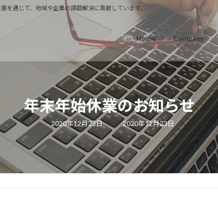
T支援を通じて、地域や企業の課題解決に貢献しています。
Home
Company
年末年始休業のお知らせ
最
2020年12月23日
2020年12月23日
終
更
新
日
時
: