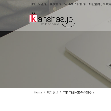
コ
ナ
ドローン空撮・映像制作・Webサイト制作・AIを活用したI
ン
ビ
テ
ゲ
ン
ー
ツ
シ
へ
ョ
ス
ン
キ
に
ッ
移
プ
動
Home
お知らせ
年末年始休業のお知らせ