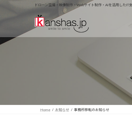
コ
ナ
ドローン空撮・映像制作・Webサイト制作・AIを活用したI
ン
ビ
テ
ゲ
ン
ー
ツ
シ
へ
ョ
ス
ン
キ
に
ッ
移
プ
動
Home
お知らせ
事務所移転のお知らせ