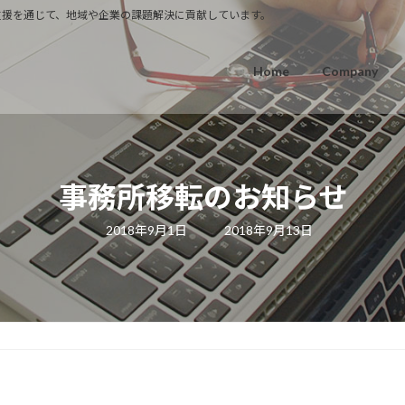
T支援を通じて、地域や企業の課題解決に貢献しています。
Home
Company
事務所移転のお知らせ
最
2018年9月1日
2018年9月13日
終
更
新
日
時
: