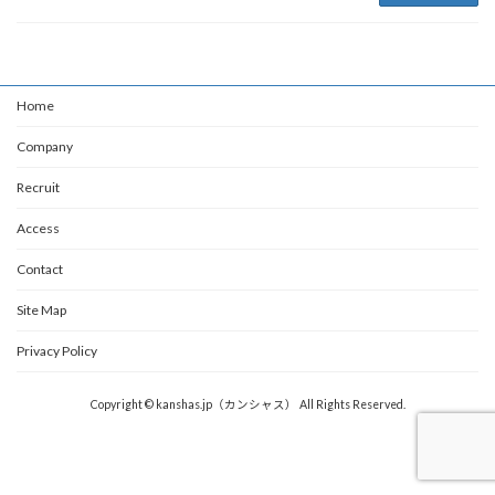
Home
Company
Recruit
Access
Contact
Site Map
Privacy Policy
Copyright © kanshas.jp（カンシャス） All Rights Reserved.