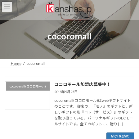
コ
ナ
ン
ビ
テ
ゲ
ン
ー
ツ
シ
cocoromall
へ
ョ
ス
ン
キ
に
ッ
移
プ
動
Home
cocoromall
ココロモール加盟店募集中！
cocoro-mall(ココロモール)
2015年9月25日
cocoromall(ココロモール)はwebギフトサイト
のことです。 従来の、『モノ』のギフトと、新
しいギフトの形『コト（サービス）』のギフト
を取り扱っている、パーソナルギフトのECモー
ルサイトです。全てのギフトに、贈り […]
続きを読む