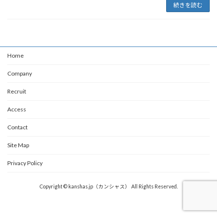
続きを読む
Home
Company
Recruit
Access
Contact
Site Map
Privacy Policy
Copyright © kanshas.jp（カンシャス） All Rights Reserved.