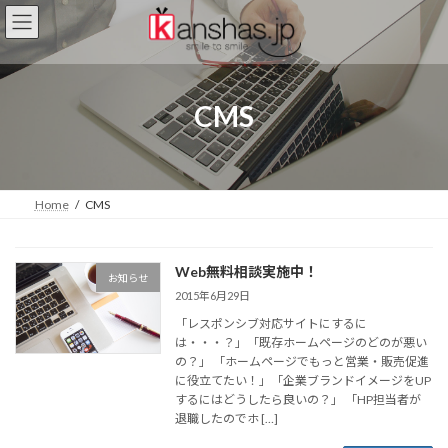
コ
ナ
ン
ビ
テ
ゲ
ン
ー
ツ
シ
CMS
へ
ョ
ス
ン
キ
に
ッ
移
プ
動
Home
CMS
Web無料相談実施中！
お知らせ
2015年6月29日
「レスポンシブ対応サイトにするに
は・・・？」「既存ホームページのどのが悪い
の？」 「ホームページでもっと営業・販売促進
に役立てたい！」「企業ブランドイメージをUP
するにはどうしたら良いの？」 「HP担当者が
退職したのでホ […]