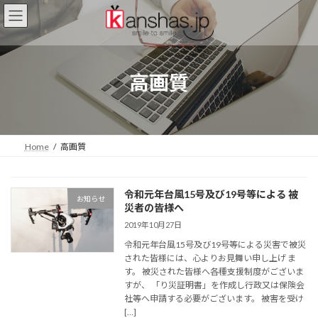
コ
ナ
ン
ビ
テ
ゲ
ン
ー
ツ
シ
高画質
へ
ョ
ス
ン
キ
に
ッ
移
プ
動
Home
高画質
令和元年台風15号及び19号等による 被
お知らせ
災者の皆様へ
2019年10月27日
令和元年台風15号及び19号等による災害で被災
された皆様には、心よりお見舞い申し上げ ま
す。 被災された皆様へ各種支援制度がございま
すが、 「り災証明書」を作成し行政又は保険会
社等へ申請する必要がございます。 被害を受け
[…]