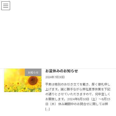
コ
ナ
ン
ビ
テ
ゲ
ン
ー
ツ
シ
夏休み
へ
ョ
ス
ン
キ
に
ッ
移
プ
動
Home
夏休み
お盆休みのお知らせ
お知らせ
2024年7月30日
平素は格別のお引き立てを戴き、厚く御礼申し
上げます。誠に勝手ながら弊社夏季休業を下記
の通りとさせていただきますので、何卒宜しく
お願致します。 2024年8月10日（土）～8月15
日（木） 休み期間中のお問合せに関しては弊
[…]