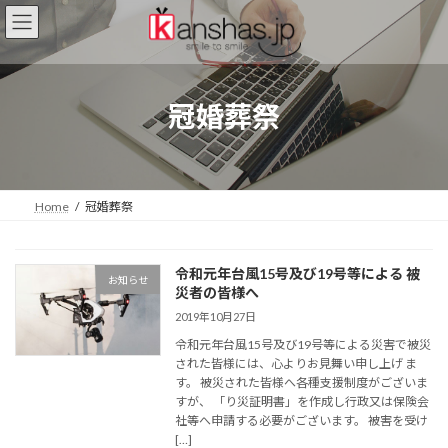
コ
ナ
ン
ビ
テ
ゲ
ン
ー
ツ
シ
冠婚葬祭
へ
ョ
ス
ン
キ
に
ッ
移
プ
動
Home
冠婚葬祭
令和元年台風15号及び19号等による 被
お知らせ
災者の皆様へ
2019年10月27日
令和元年台風15号及び19号等による災害で被災
された皆様には、心よりお見舞い申し上げ ま
す。 被災された皆様へ各種支援制度がございま
すが、 「り災証明書」を作成し行政又は保険会
社等へ申請する必要がございます。 被害を受け
[…]