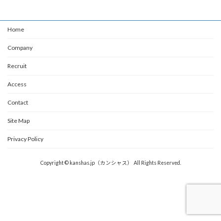
Home
Company
Recruit
Access
Contact
Site Map
Privacy Policy
Copyright © kanshas.jp（カンシャス） All Rights Reserved.