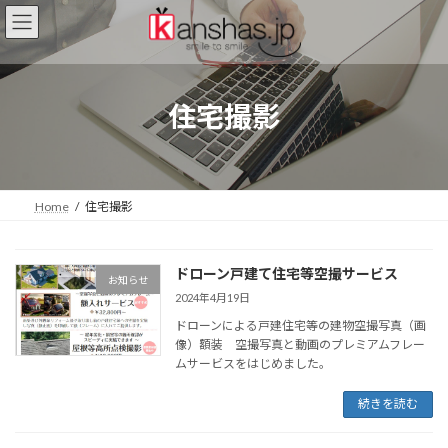
コ
ナ
ン
ビ
テ
ゲ
ン
ー
ツ
シ
住宅撮影
へ
ョ
ス
ン
キ
に
ッ
移
プ
動
Home
住宅撮影
ドローン戸建て住宅等空撮サービス
お知らせ
2024年4月19日
ドローンによる戸建住宅等の建物空撮写真（画
像）額装 空撮写真と動画のプレミアムフレー
ムサービスをはじめました。
続きを読む