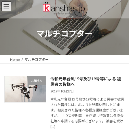
コ
ナ
ン
ビ
テ
ゲ
ン
ー
ツ
シ
マルチコプター
へ
ョ
ス
ン
キ
に
ッ
移
プ
動
Home
マルチコプター
令和元年台風15号及び19号等による 被
お知らせ
災者の皆様へ
2019年10月27日
令和元年台風15号及び19号等による災害で被災
された皆様には、心よりお見舞い申し上げ ま
す。 被災された皆様へ各種支援制度がございま
すが、 「り災証明書」を作成し行政又は保険会
社等へ申請する必要がございます。 被害を受け
[…]