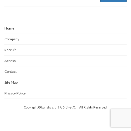
Home
Company
Recruit
Access
Contact
Site Map
Privacy Policy
Copyright © kanshas.jp（カンシャス） All Rights Reserved.