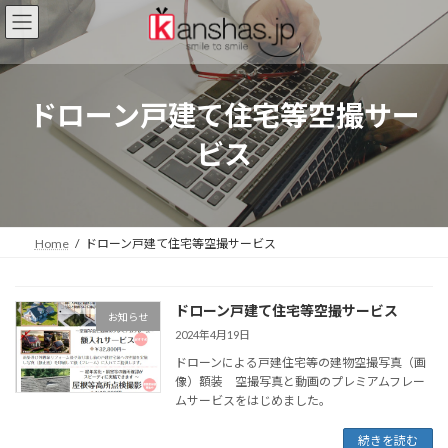
コ
ナ
ン
ビ
テ
ゲ
ン
ー
ツ
シ
ドローン戸建て住宅等空撮サー
へ
ョ
ス
ン
ビス
キ
に
ッ
移
プ
動
Home
ドローン戸建て住宅等空撮サービス
ドローン戸建て住宅等空撮サービス
お知らせ
2024年4月19日
ドローンによる戸建住宅等の建物空撮写真（画
像）額装 空撮写真と動画のプレミアムフレー
ムサービスをはじめました。
続きを読む