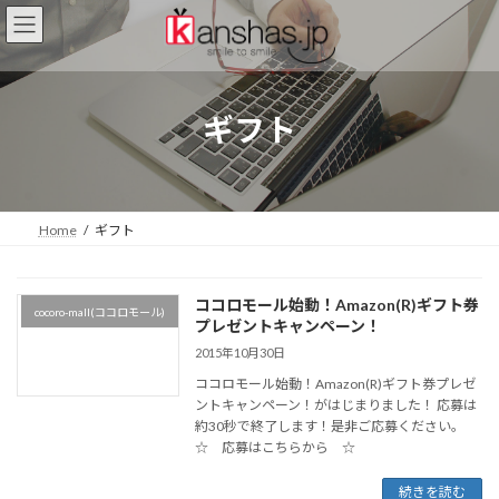
コ
ナ
ン
ビ
テ
ゲ
ン
ー
ツ
シ
ギフト
へ
ョ
ス
ン
キ
に
ッ
移
プ
動
Home
ギフト
ココロモール始動！Amazon(R)ギフト券
cocoro-mall(ココロモール)
プレゼントキャンペーン！
2015年10月30日
ココロモール始動！Amazon(R)ギフト券プレゼ
ントキャンペーン！がはじまりました！ 応募は
約30秒で終了します！是非ご応募ください。
☆ 応募はこちらから ☆
続きを読む