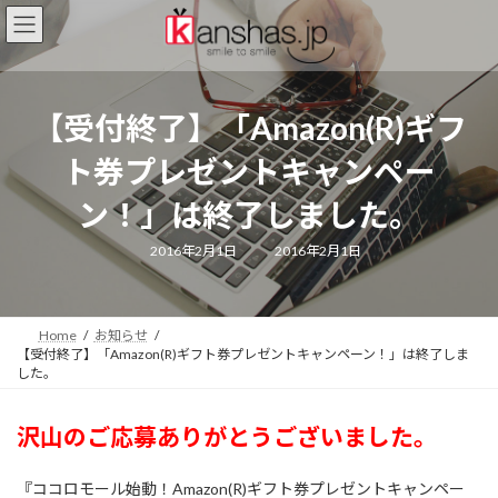
コ
ナ
ン
ビ
テ
ゲ
ン
ー
ツ
シ
【受付終了】「Amazon(R)ギフ
へ
ョ
ス
ン
ト券プレゼントキャンペー
キ
に
ッ
移
ン！」は終了しました。
プ
動
最
2016年2月1日
2016年2月1日
終
更
新
日
時
:
Home
お知らせ
【受付終了】「Amazon(R)ギフト券プレゼントキャンペーン！」は終了しま
した。
沢山のご応募ありがとうございました。
『ココロモール始動！Amazon(R)ギフト券プレゼントキャンペー