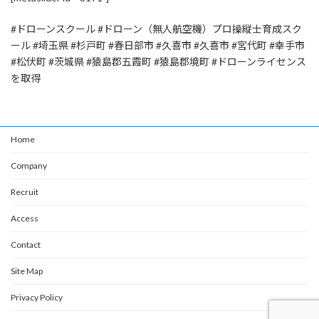
#ドローンスクール #ドローン（無人航空機）プロ操縦士育成スク
ール #埼玉県 #杉戸町 #春日部市 #久喜市 #久喜市 #宮代町 #幸手市
#松伏町 #茨城県 #猿島郡五霞町 #猿島郡境町 #ドローンライセンス
を取得
Home
Company
Recruit
Access
Contact
Site Map
Privacy Policy