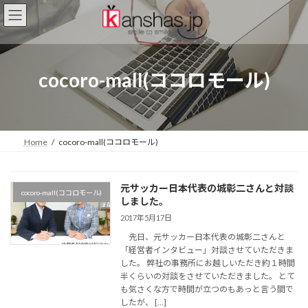
コ
ナ
ン
ビ
テ
ゲ
ン
ー
ツ
シ
cocoro-mall(ココロモール)
へ
ョ
ス
ン
キ
に
ッ
移
プ
動
Home
cocoro-mall(ココロモール)
元サッカー日本代表の城彰二さんと対談
cocoro-mall(ココロモール)
しました。
2017年5月17日
先日、元サッカー日本代表の城彰二さんと
「経営者インタビュー」対談させていただきま
した。 弊社の事務所にお越しいただき約１時間
半くらいの対談をさせていただきました。 とて
も気さくな方で時間が立つのもあっと言う間で
したが、 […]